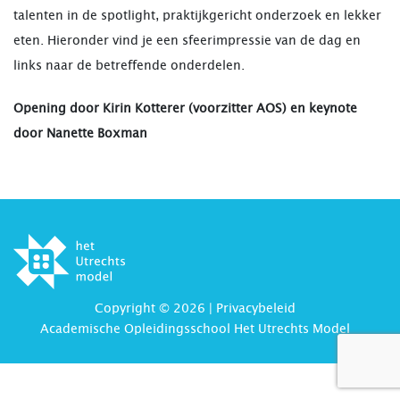
talenten in de spotlight, praktijkgericht onderzoek en lekker
eten. Hieronder vind je een sfeerimpressie van de dag en
links naar de betreffende onderdelen.
Opening door Kirin Kotterer (voorzitter AOS) en keynote
door Nanette Boxman
Nanette Boxman (theatermaker, actrice en trainer) bracht na
8 jaar werken als docent drama op het voortgezet onderwijs
een muzikale ode aan het beroep van de docent. In haar
theatrale lezing liet zij interactief voelen hoe mensen
proberen het beste in elkaar naar boven te halen.
Copyright © 2026 |
Privacybeleid
Academische Opleidingsschool Het Utrechts Model