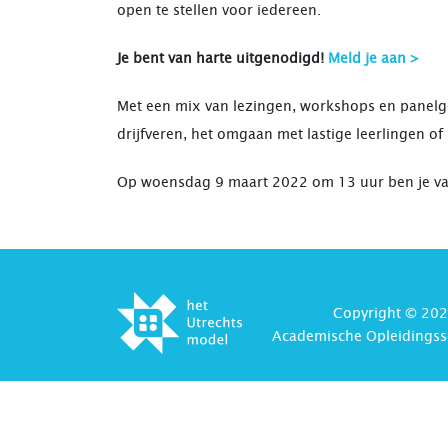
open te stellen voor iedereen.
Je bent van harte uitgenodigd!
Meld je aan >
Met een mix van lezingen, workshops en panelges
drijfveren, het omgaan met lastige leerlingen of 
Op woensdag 9 maart 2022 om 13 uur ben je van
Inschrijving vooraf is verplicht. Tijdens de st
stage op een van de AOS-scholen.
Ter afsluiting is er de verkiezing van het AOS-o
Copyright © 202
Academische Opleidingss
Programma
Online AOS-Studentenmiddag 9 ma
13:00
Plenair: opening + paneldiscussie rond het thema