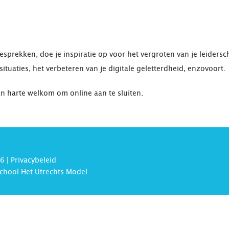
prekken, doe je inspiratie op voor het vergroten van je leidersc
situaties, het verbeteren van je digitale geletterdheid, enzovoort.
 harte welkom om online aan te sluiten.
udentenmiddag organiseren we ook een online stagemarkt waarbij er
nderwijstalent: wie maakte het beste beroepsproduct of voerde het
6 |
Privacybeleid
chool Het Utrechts Model
art 2022
: “inspireren om te leren”