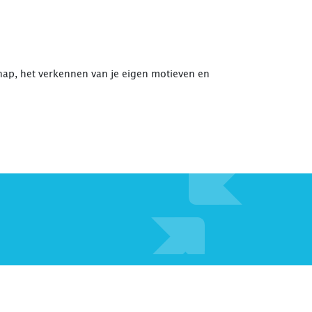
hap, het verkennen van je eigen motieven en
 gelegenheid is om informatie te krijgen over
 beste onderzoek uit?!