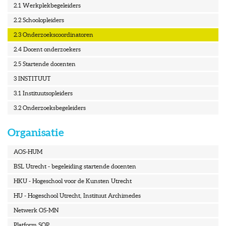
2.1 Werkplekbegeleiders
2.2 Schoolopleiders
2.3 Onderzoekscoordinatoren
2.4 Docent onderzoekers
2.5 Startende docenten
3 INSTITUUT
3.1 Instituutsopleiders
3.2 Onderzoeksbegeleiders
Organisatie
AOS-HUM
BSL Utrecht - begeleiding startende docenten
HKU - Hogeschool voor de Kunsten Utrecht
HU - Hogeschool Utrecht, Instituut Archimedes
Netwerk OS-MN
Platform SOP