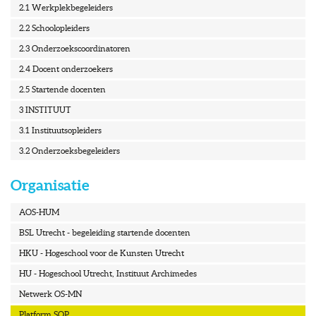
2.1 Werkplekbegeleiders
2.2 Schoolopleiders
2.3 Onderzoekscoordinatoren
2.4 Docent onderzoekers
2.5 Startende docenten
3 INSTITUUT
3.1 Instituutsopleiders
3.2 Onderzoeksbegeleiders
Organisatie
AOS-HUM
BSL Utrecht - begeleiding startende docenten
HKU - Hogeschool voor de Kunsten Utrecht
HU - Hogeschool Utrecht, Instituut Archimedes
Netwerk OS-MN
Platform SOP