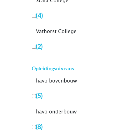
Scala College
(4)
Vathorst College
(2)
Opleidingsniveaus
havo bovenbouw
(5)
havo onderbouw
(8)