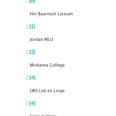
(6)
Het Baarnsch Lyceum
(1)
Jordan MLU
(2)
Minkema College
(4)
ORS Lek en Linge
(4)