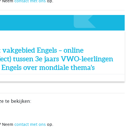
n? Neem
contact met ons
op.
t vakgebied Engels – online
ject) tussen 3e jaars VWO-leerlingen
t Engels over mondiale thema’s
e te bekijken:
n? Neem
contact met ons
op.