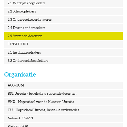
2.1 Werkplekbegeleiders
2.2 Schoolopleiders
2.3 Onderzoekscoordinatoren
2.4 Docent onderzoekers
2.5 Startende docenten
3 INSTITUUT
3.1 Instituutsopleiders
3.2 Onderzoeksbegeleiders
Organisatie
AOS-HUM
BSL Utrecht - begeleiding startende docenten
HKU - Hogeschool voor de Kunsten Utrecht
HU - Hogeschool Utrecht, Instituut Archimedes
Netwerk OS-MN
Platform SOP