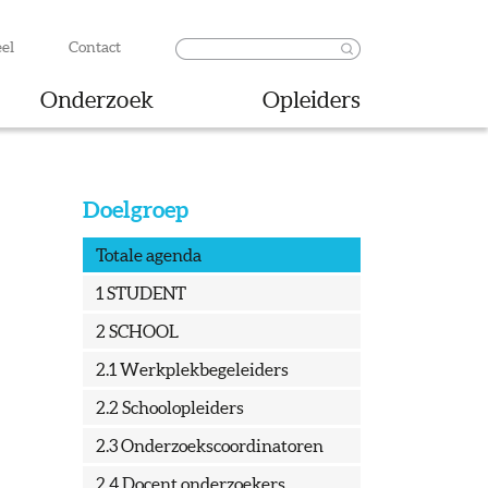
el
Contact
Onderzoek
Opleiders
Doelgroep
Totale agenda
1 STUDENT
2 SCHOOL
2.1 Werkplekbegeleiders
2.2 Schoolopleiders
2.3 Onderzoekscoordinatoren
2.4 Docent onderzoekers